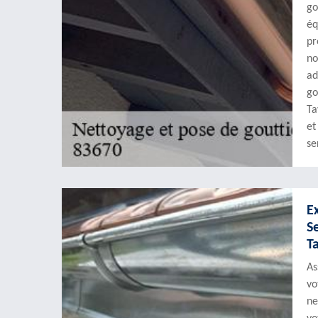
go
éq
pr
no
ad
go
Ta
et
se
E
S
T
As
vo
ne