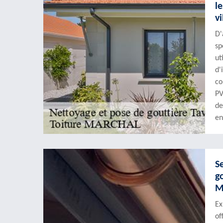
le
v
D'
sp
ut
d'
co
PV
de
en
S
g
M
Ex
of