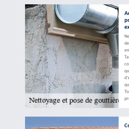
A
p
e
Ne
de
en
Ta
co
qu
d'
qu
To
pr
C