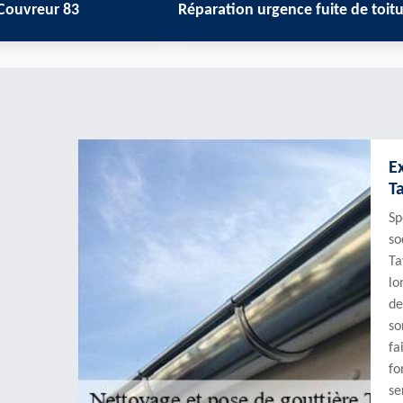
3
Réparation urgence fuite de toiture 83
N
E
T
Sp
so
Ta
lo
de
so
fa
fo
se