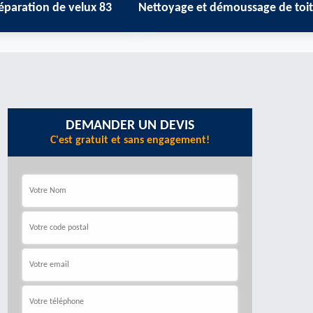
de velux 83
Nettoyage et démoussage de toiture 83
Z
DEMANDER UN DEVIS
C'est gratuit et sans engagement!