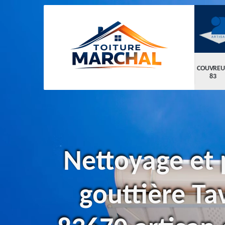
COUVREU
83
Nettoyage et 
gouttière Ta