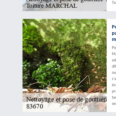
Ta
P
p
m
Po
MA
ad
di
ou
s'
év
pr
ta
se