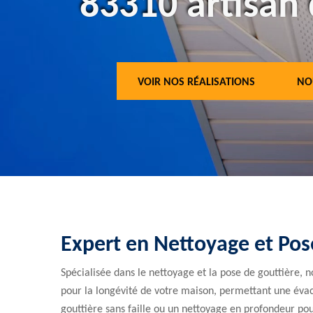
83310 artisan 
VOIR NOS RÉALISATIONS
NO
Expert en Nettoyage et Pos
Spécialisée dans le nettoyage et la pose de gouttière, 
pour la longévité de votre maison, permettant une évacu
gouttière sans faille ou un nettoyage en profondeur po