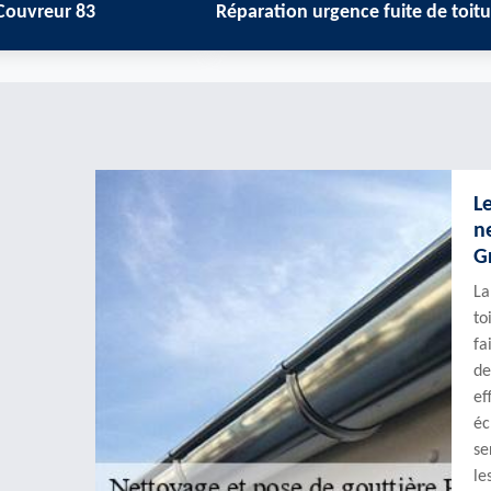
3
Réparation urgence fuite de toiture 83
N
L
n
G
La
to
fa
de
ef
éc
se
le