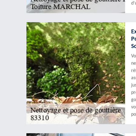
d'
E
P
S
Vo
ne
ré
as
ju
pr
go
vo
po