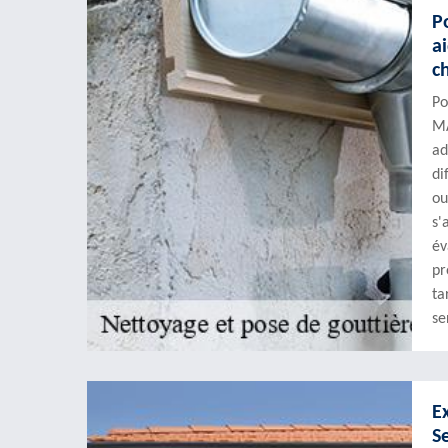
P
a
c
Po
MA
ad
di
ou
s'
év
pr
ta
se
E
S