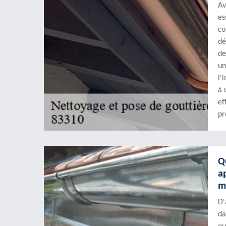
Av
es
co
dé
de
un
l'
à 
ef
pr
Q
a
m
D'
da