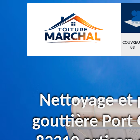
COUVREU
83
Nettoyage et 
gouttière Port