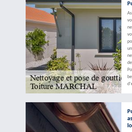
P
As
vo
ne
vo
po
un
ne
de
Po
be
d'
P
a
l