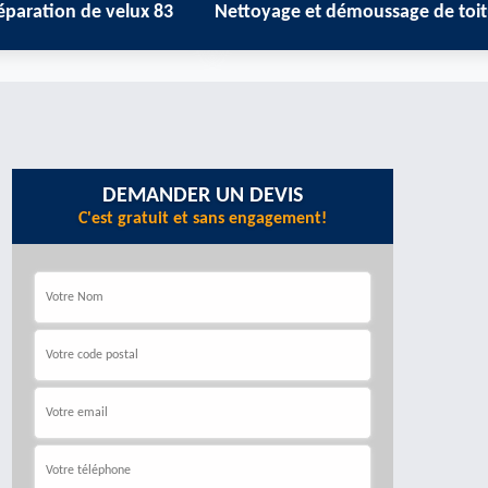
de velux 83
Nettoyage et démoussage de toiture 83
Z
DEMANDER UN DEVIS
C'est gratuit et sans engagement!