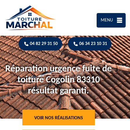
MENU
04 82 29 31 50
06 34 23 10 31
Réparation urgence fuite de
toiture Cogolin 83310
résultat garanti.
VOIR NOS RÉALISATIONS