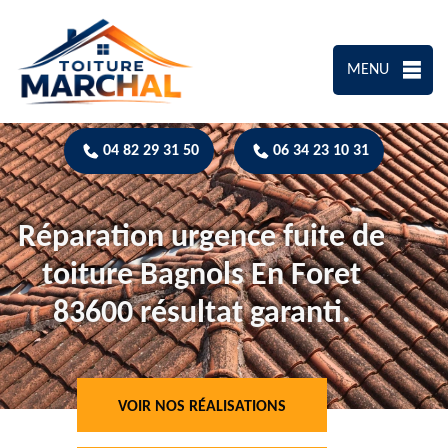
MENU
04 82 29 31 50
06 34 23 10 31
Réparation urgence fuite de
toiture Bagnols En Foret
83600 résultat garanti.
VOIR NOS RÉALISATIONS