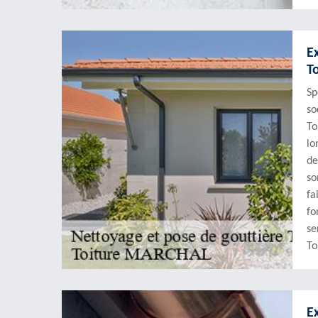
E
T
Sp
so
To
lo
de
so
fa
fo
se
To
E