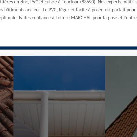
tières en zinc, PVC et cuivre à Tourtour (83690). Nos experts maîtris
r les bâtiments anciens. Le PVC, léger et facile à poser, est parfait po
optimale. Faites confiance à Toiture MARCHAL pour la pose et l'entret