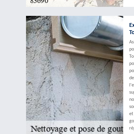
E
T
As
po
To
po
po
de
l'
su
no
so
et
go
ré