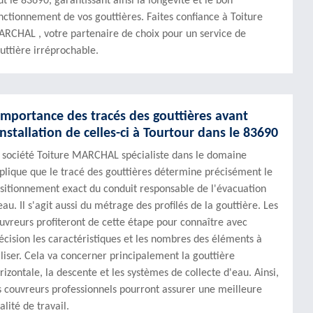
ut le 83690, garantissant ainsi la longévité et le bon
nctionnement de vos gouttières. Faites confiance à Toiture
RCHAL , votre partenaire de choix pour un service de
uttière irréprochable.
'importance des tracés des gouttières avant
installation de celles-ci à Tourtour dans le 83690
 société Toiture MARCHAL spécialiste dans le domaine
plique que le tracé des gouttières détermine précisément le
sitionnement exact du conduit responsable de l'évacuation
eau. Il s'agit aussi du métrage des profilés de la gouttière. Les
uvreurs profiteront de cette étape pour connaître avec
écision les caractéristiques et les nombres des éléments à
iliser. Cela va concerner principalement la gouttière
rizontale, la descente et les systèmes de collecte d'eau. Ainsi,
s couvreurs professionnels pourront assurer une meilleure
alité de travail.