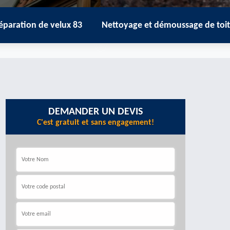
de velux 83
Nettoyage et démoussage de toiture 83
Z
DEMANDER UN DEVIS
C'est gratuit et sans engagement!