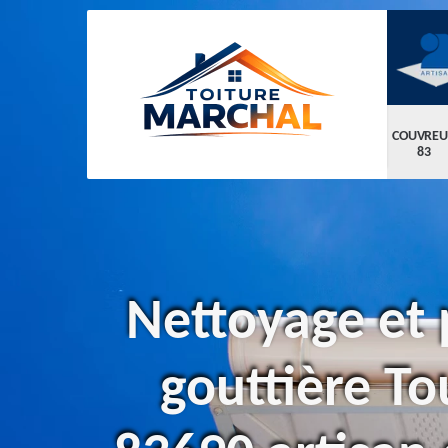
COUVREU
83
Nettoyage et 
gouttière To