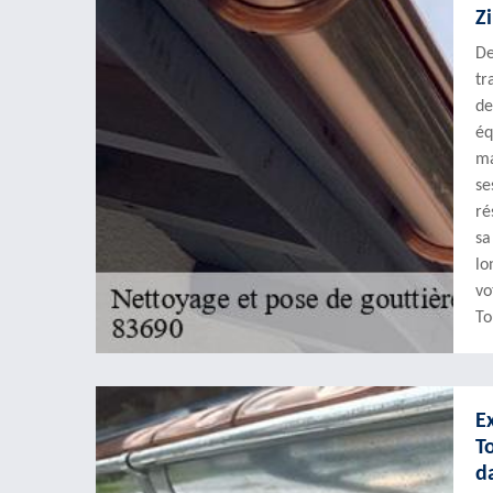
Z
De
tr
de
éq
ma
se
ré
sa
lo
vo
To
E
T
d