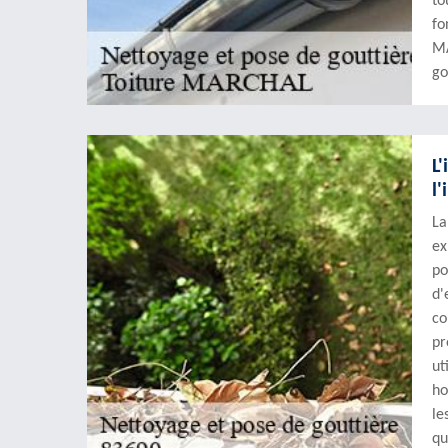
to
fo
MA
go
L
l'
La
ex
po
d'
co
pr
ut
ho
le
qu