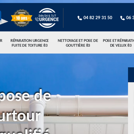
04 82 29 31 50
06 
R
RÉPARATION URGENCE
NETTOYAGE ET POSE DE
POSE ET RÉPARAT
FUITE DE TOITURE 83
GOUTTIÈRE 83
DE VELUX 83
pose de
urtour