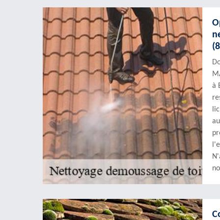
O
n
(
Do
MA
à 
re
li
au
pr
l'
N'
no
C