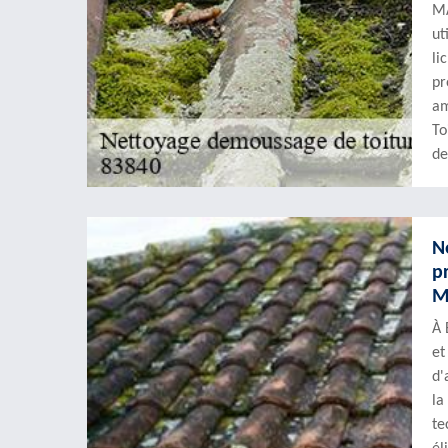
MA
ut
li
pr
am
To
de
N
p
M
À 
et
d'
la
te