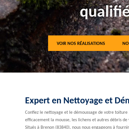
qualifié
VOIR NOS RÉALISATIONS
NO
Expert en Nettoyage et Dé
Confiez le nettoyage et le démoussage de votre toiture
efficacement la mousse, les lichens et autres débris de 
Situés à Brenon (83840), nous nous engageons à fournir