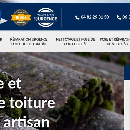
04 82 29 31 50
06 
R
RÉPARATION URGENCE
NETTOYAGE ET POSE DE
POSE ET RÉPARAT
FUITE DE TOITURE 83
GOUTTIÈRE 83
DE VELUX 83
 et
 toiture
artisan