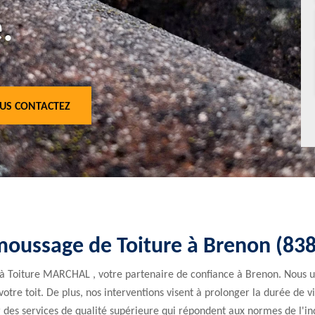
.
US CONTACTEZ
moussage de Toiture à Brenon (83
 à Toiture MARCHAL , votre partenaire de confiance à Brenon. Nous ut
votre toit. De plus, nos interventions visent à prolonger la durée de v
 des services de qualité supérieure qui répondent aux normes de l'in