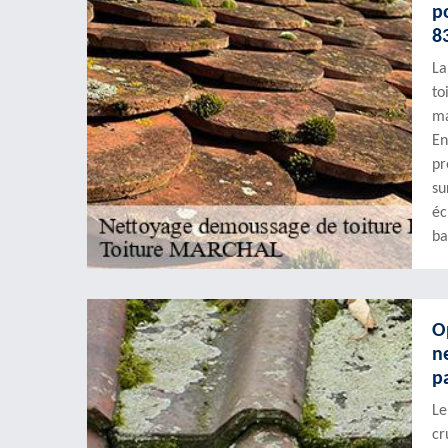
p
8
La
to
ma
En
pr
su
éc
ba
O
n
p
Le
cr