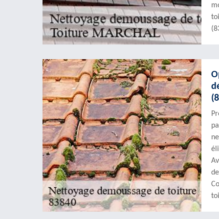
mo
to
(8
O
d
(
Pr
pa
ne
él
Av
de
Co
to