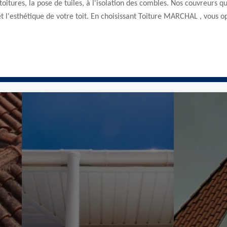
toitures, la pose de tuiles, à l'isolation des combles. Nos couvreurs q
t l'esthétique de votre toit. En choisissant Toiture MARCHAL , vous op