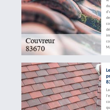
le
du
d'
de
co
dé
im
co
MA
L
p
8
La
l'
co
qu