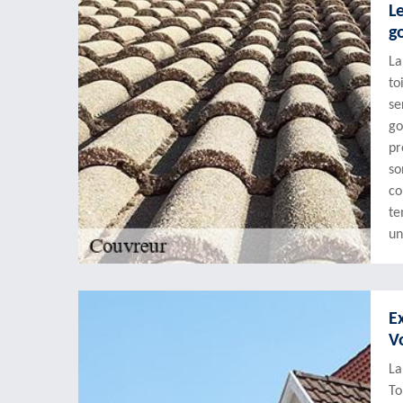
L
g
La
to
se
go
pr
so
co
te
un
E
V
La
To