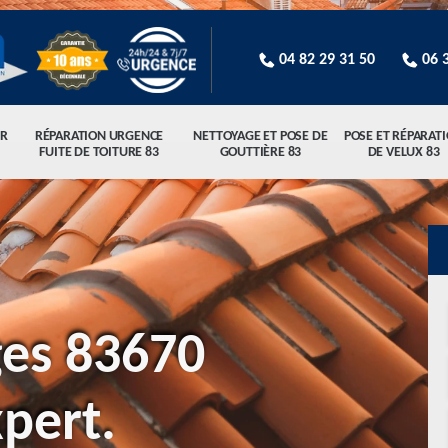
04 82 29 31 50
06 
R
RÉPARATION URGENCE
NETTOYAGE ET POSE DE
POSE ET RÉPARAT
FUITE DE TOITURE 83
GOUTTIÈRE 83
DE VELUX 83
ges 83670
xpert.