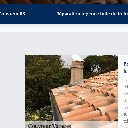
Réparation urgence fuite de toiture 83
Net
P
l
La
to
de
st
tr
su
to