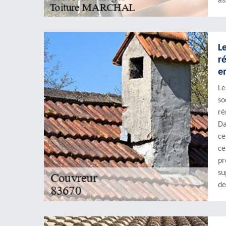
as
L
r
e
Le
so
ré
Da
ce
ce
pr
su
de