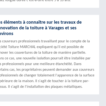
sez longue durée c'est-à-dire entre 5 à 10 ans.
es éléments à connaître sur les travaux de
énovation de la toiture à Varages et ses
nvirons
s couvreurs professionnels travaillant pour le compte de la
ciété Toiture MARCHAL expliquent qu'il est possible de
nover les couvertures de la toiture de manière partielle.
ns ce cas, une nouvelle isolation pourrait être installée par
s professionnels pour une meilleure étanchéité. Dans
rtains cas, les propriétaires peuvent demander aux couvreurs
ofessionnels de changer totalement l'apparence de la surface
périeure de la maison. Il s'agit de toucher à la toiture par-
ssus. Il s'agit de l'installation des plaques métalliques.