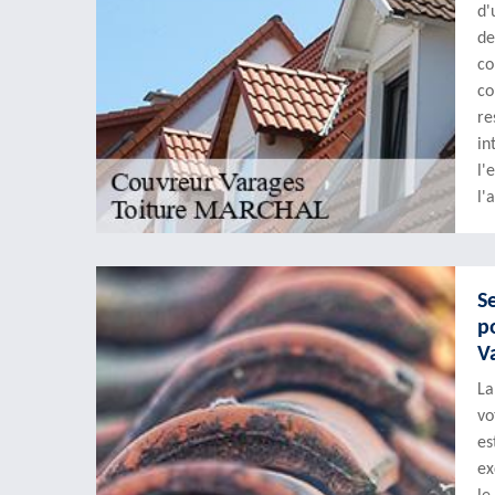
d'
de
co
co
re
in
l'
l'
S
p
V
La
vo
es
ex