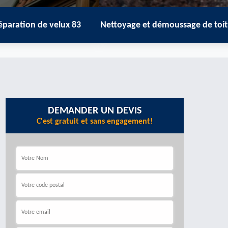
 velux 83
Nettoyage et démoussage de toiture 83
Zing
DEMANDER UN DEVIS
C'est gratuit et sans engagement!